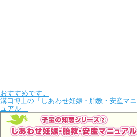
おすすめです。
溝口博士の「​し​あ​わ​せ​妊​娠​・​胎​教​・​安​産​マ​ニ​
ュ​ア​ル​」